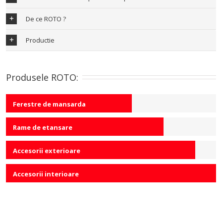
De ce ROTO ?
Productie
Produsele ROTO:
Ferestre de mansarda
60
Rame de etansare
75
Accesorii exterioare
90
Accesorii interioare
100