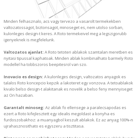
Minden felhasznalo, acs vagy tervezo a vasarolt termekekben
valtozatossagot, biztonsagot, minoseget es, nem utolso sorban,
kulonleges design-t keres. A Roto termekeivel meg a legszigorubb
igenyeknek is megfelelunk.
Valtozatos ajanlat:
A Roto tetoteri ablakok szamtalan meretben es
nyitasi tipussal kaphatoak. Minden ablak kombinalhato barmely Roto
modellel ha tobbszoros beepitesrol van szo.
Inovacio es design:
A kulonleges design, valtozatos anyagok es
talalos Roto koncepcio kepzik a lakoteret egy vonzova. A tetoablakok
kivalo belso design-t alakitanak es novelik a belso feny mennyiseget
az On hazaban.
Garantalt minoseg:
Az ablak fo ellensege a paralecsapodas es
ezert a Roto kifejlesztett egy idealis megoldast a konyha es
furdoszobakhoz: a muanyagbol keszult ablakok. Ez az anyag 100%-n
ujrahasznosithato es egyszeru a tisztitasa.