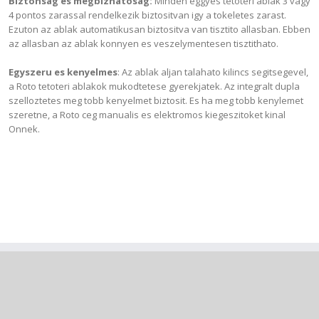
Biztonsag es megbizhatosag:
Minden eggyes tetoteri ablak 3 vagy
4 pontos zarassal rendelkezik biztositvan igy a tokeletes zarast.
Ezuton az ablak automatikusan biztositva van tisztito allasban. Ebben
az allasban az ablak konnyen es veszelymentesen tisztithato.
Egyszeru es kenyelmes
: Az ablak aljan talahato kilincs segitsegevel,
a Roto tetoteri ablakok mukodtetese gyerekjatek. Az integralt dupla
szelloztetes meg tobb kenyelmet biztosit. Es ha meg tobb kenylemet
szeretne, a Roto ceg manualis es elektromos kiegeszitoket kinal
Onnek.